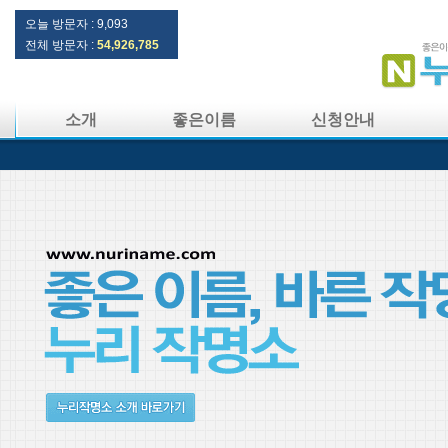
오늘 방문자 :
9,093
전체 방문자 :
54,926,785
소개
좋은이름
신청안내
터