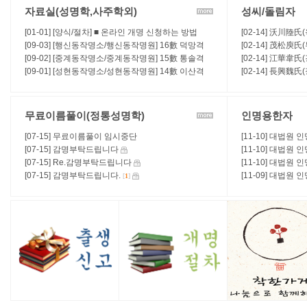
자료실(성명학,사주학외)
성씨/돌림자
[01-01] [양식/절차] ■ 온라인 개명 신청하는 방법
[02-14] 沃川陸氏
[09-03] [행신동작명소/행신동작명원] 16數 덕망격
급제자 / 항렬표 /
[02-14] 茂松庾
(德望格), 유재운(裕財運) - (吉)
[09-02] [중계동작명소/중계동작명원] 15數 통솔격
항렬표 / 본관연혁 
[02-14] 江華韋
(統率格), 복수운(福壽運) - (吉)
[09-01] [성현동작명소/성현동작명원] 14數 이산격
표 / 본관연혁 / 
[02-14] 長興魏
(離散格), 방랑운(放浪運)
표 / 본관연혁 / 
무료이름풀이(정통성명학)
인명용한자
[07-15] 무료이름풀이 임시중단
[11-10] 대법원 
[07-15] 감명부탁드립니다
[11-10] 대법원 
[07-15] Re.감명부탁드립니다
[11-10] 대법원 
[07-15] 감명부탁드립니다.
[11-09] 대법원 
[
1
]