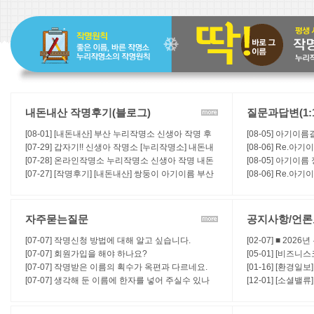
내돈내산 작명후기(블로그)
질문과답변(1:
[08-01] [내돈내산] 부산 누리작명소 신생아 작명 후
[08-05] 아기
기 | 사주까지 봐주는 작명소
[07-29] 갑자기!! 신생아 작명소 [누리작명소] 내돈내
[08-06] Re.
산 작명후기
[07-28] 온라인작명소 누리작명소 신생아 작명 내돈
[08-05] 아기이
내산 후기!
[07-27] [작명후기] [내돈내산] 쌍둥이 아기이름 부산
[08-06] Re.
누리작명소 비대면으로 결정완료 후기
자주묻는질문
공지사항/언
[07-07] 작명신청 방법에 대해 알고 싶습니다.
[02-07] ■ 20
[07-07] 회원가입을 해야 하나요?
[05-01] [비즈
[07-07] 작명받은 이름의 획수가 옥편과 다르네요.
작명법에 대하여
[01-16] [환경일
[07-07] 생각해 둔 이름에 한자를 넣어 주실수 있나
작명, 개명 등 좋
[12-01] [소셜
요?
누리작명소, "신